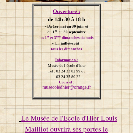
Ouverture :
de 14h 30 à 18 h
-
Du
1er mai au 30 juin
et
er
du
1
au
30 septembre
er
ème
les
1
et
3
dimanches du mois
.
-
En
juillet-août
tous les dimanches
Information :
Musée de l’école d’hier
Tél : 03 24 33 02 99 ou
03 24 35 80 22
Courriel :
musecoledhier@orange.fr
Le Musée de l'Ecole d'Hier Louis
Mailliot ouvrira ses portes le