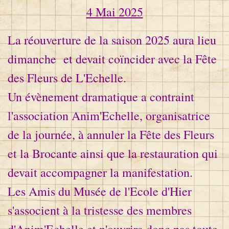
4 Mai 2025
La réouverture de la saison 2025 aura lieu
dimanche et devait coïncider avec la Fête
des Fleurs de L'Echelle.
Un évènement dramatique a contraint
l'association Anim'Echelle, organisatrice
de la journée, à annuler la Fête des Fleurs
et la Brocante ainsi que la restauration qui
devait accompagner la manifestation.
Les Amis du Musée de l'Ecole d'Hier
s'associent à la tristesse des membres