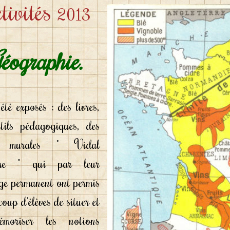
tivités
2013
éographie.
é exposés : des livres,
tils pédagogiques, des
s murales " Vidal
che " qui par leur
age permanent ont permis
oup d'élèves de situer et
moriser les notions