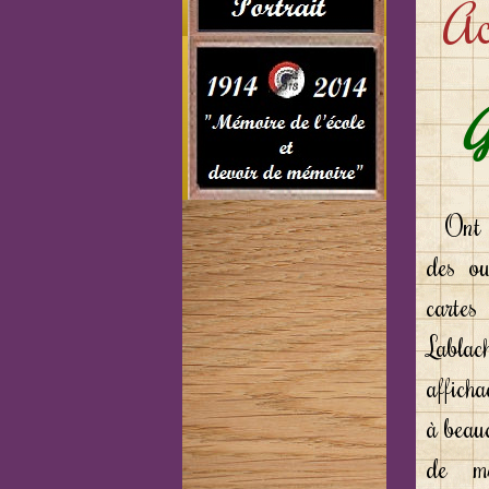
Ac
G
Ont ét
des ou
carte
Labla
affich
à beauc
de mé