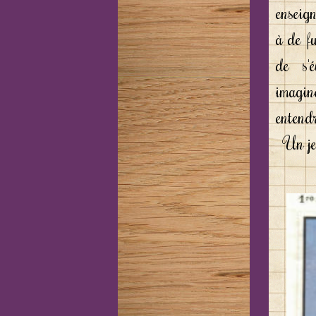
enseign
à de fu
de s'
imagi
entendr
Un jeu