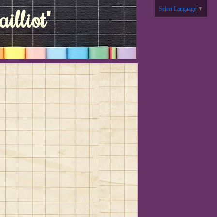
illiot"
Select Language
▼