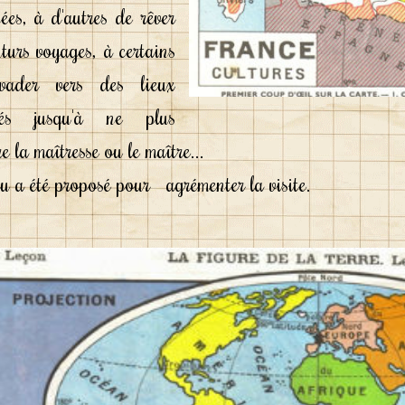
ées, à d'autres de rêver
turs voyages, à certains
évader vers des lieux
nés jusqu'à ne plus
e la maîtresse ou le maître...
 a été proposé pour agrémenter la visite.