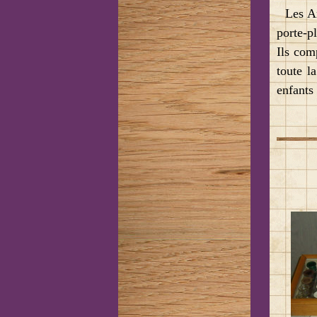
Les Ami
porte-p
Ils com
toute l
enfants