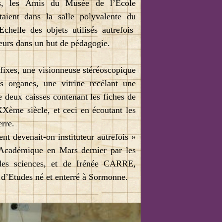
és, les Amis du Musée de l’Ecole
taient dans la salle polyvalente du
Echelle des objets utilisés autrefois
uteurs dans un but de pédagogie.
fixes, une visionneuse stéréoscopique
s organes, une vitrine recélant une
e deux caisses contenant les fiches de
XXème siècle, et ceci en écoutant les
rre.
 devenait-on instituteur autrefois »
n Académique en Mars dernier par les
des sciences, et de Irénée CARRE,
t d’Etudes né et enterré à Sormonne.