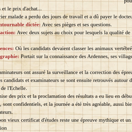
pou
et le prix d'achat...
er malade a perdu des jours de travail et a dû payer le docteu
ntournable dictée:
Avec ses pièges et ses questions.
action:
Avec deux sujets au choix pour lesquels la qualité de l
iences:
Où les candidats devaient classer les animaux vertébrés
graphie:
Portait sur la connaissance des Ardennes, ses village
minateurs ont assuré la surveillance et la correction des épre
s candidats et examinateurs se sont ensuite retrouvés autour d'
de l'Echelle.
e des prix et la proclamation des résultats a eu lieu en début 
 sont confidentiels, et la journée a été très agréable, aussi bi
ateurs.
on vieux certificat d'études reste une épreuve mythique et u
tion