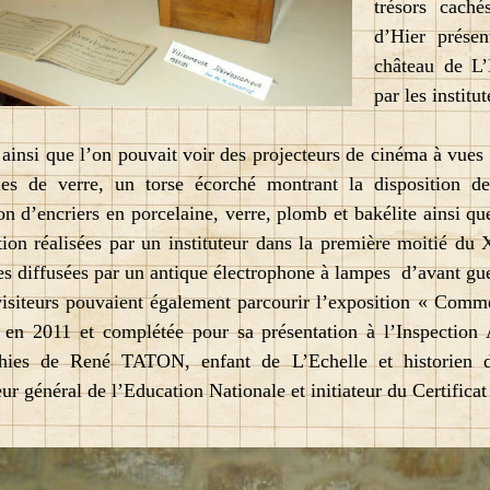
trésors cach
d’Hier présen
château de L’
par les instit
insi que l’on pouvait voir des projecteurs de cinéma à vues 
es de verre, un torse écorché montrant la disposition de
ion d’encriers en porcelaine, verre, plomb et bakélite ainsi qu
tion réalisées par un instituteur dans la première moitié du 
s diffusées par un antique électrophone à lampes d’avant gue
iteurs pouvaient également parcourir l’exposition « Comment
e en 2011 et complétée pour sa présentation à l’Inspectio
phies de René TATON, enfant de L’Echelle et historien 
eur général de l’Education Nationale et initiateur du Certifica