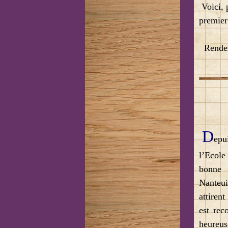
Voici, p
premier
Rendez-
D
epu
l’Ecole
bonne
Nanteui
attirent
est rec
heureus