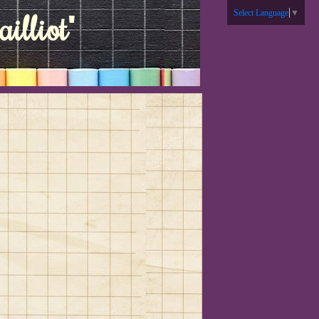
illiot"
Select Language
▼