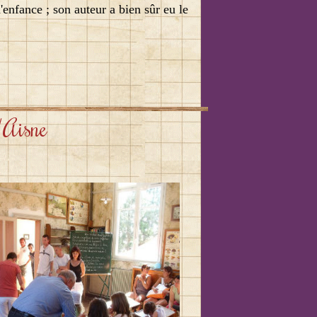
'enfance ; son auteur a bien s
û
r eu le
/Aisne