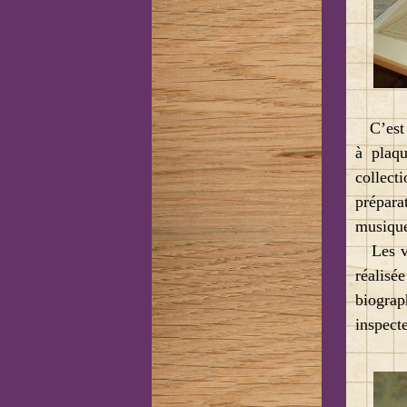
C’est a
à plaqu
collect
prépara
musique
Les vis
réalisé
biogra
inspect