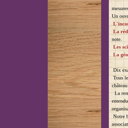
mesures 
Un ouvri
L'inco
La réd
note.
Les sc
La géo
Dix exa
Tous le
château 
La remis
entendu,
organis
Notre b
associa