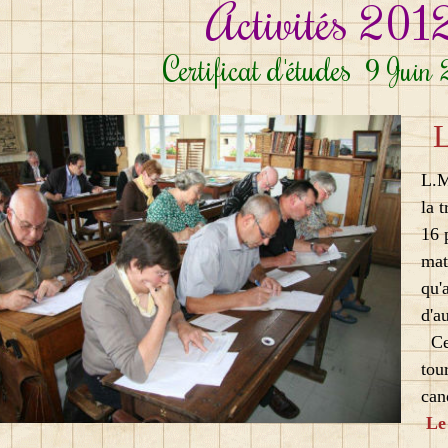
Activités 201
Certificat d'études
9 Juin 
L.M
la t
16 
mat
qu'a
d'au
Ce 
tou
can
Le 